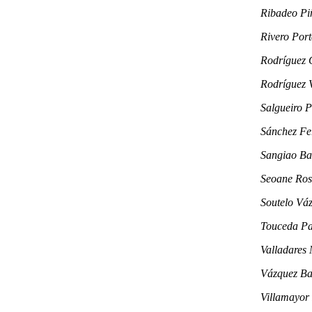
Ribadeo Pi
Rivero Port
Rodríguez C
Rodríguez 
Salgueiro P
Sánchez Fe
Sangiao Ba
Seoane Ros
Soutelo Vá
Touceda Pa
Valladares
Vázquez Ba
Villamayor