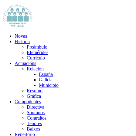
Novas
Historia
Preámbulo
Efemérides
Currículo
Actuacións
Relación
España
Galicia
Municipio
Resumo
Gráfica
Compoñentes
Directiva
Sopranos
Contraltos
Tenores
Baixos
Repertorio