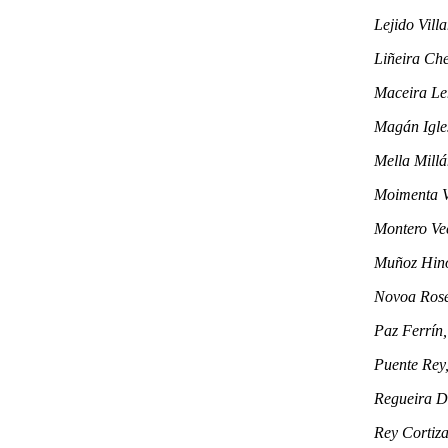
Lejido Vill
Liñeira Che
Maceira Le
Magán Igles
Mella Millá
Moimenta V
Montero Ve
Muñoz Hino
Novoa Rose
Paz Ferrín
Puente Rey
Regueira D
Rey Cortiz