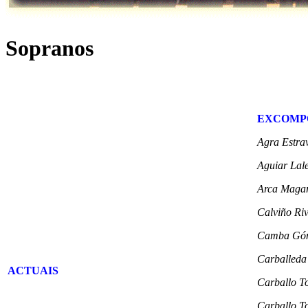
Sopranos
EXCOMP
Agra Estrav
Aguiar Lale
Arca Magar
Calviño Riv
Camba Gó
Carballeda
ACTUAIS
Carballo T
Carballo T