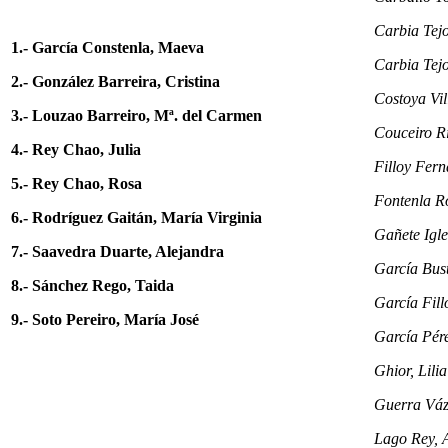
Carbia Tejo
1.- García Constenla, Maeva
Carbia Tejo
2.- González Barreira, Cristina
Costoya Vil
3.- Louzao Barreiro, Mª. del Carmen
Couceiro R
4.- Rey Chao, Julia
Filloy Fer
5.- Rey Chao, Rosa
Fontenla R
6.- Rodríguez Gaitán, María Virginia
Gañete Igle
7.- Saavedra Duarte, Alejandra
García Bust
8.- Sánchez Rego, Taida
García Fill
9.- Soto Pereiro, María José
García Pér
Ghior, Lilia
Guerra Váz
Lago Rey, 