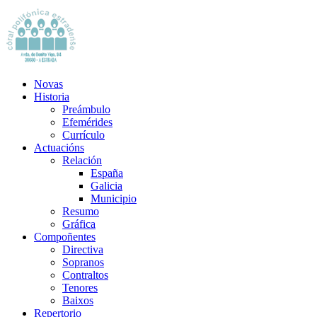
Novas
Historia
Preámbulo
Efemérides
Currículo
Actuacións
Relación
España
Galicia
Municipio
Resumo
Gráfica
Compoñentes
Directiva
Sopranos
Contraltos
Tenores
Baixos
Repertorio