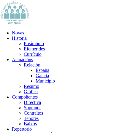
Novas
Historia
Preámbulo
Efemérides
Currículo
Actuacións
Relación
España
Galicia
Municipio
Resumo
Gráfica
Compoñentes
Directiva
Sopranos
Contraltos
Tenores
Baixos
Repertorio