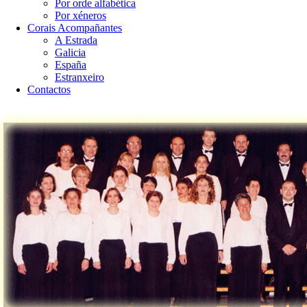
Por orde alfabética
Por xéneros
Corais Acompañantes
A Estrada
Galicia
España
Estranxeiro
Contactos